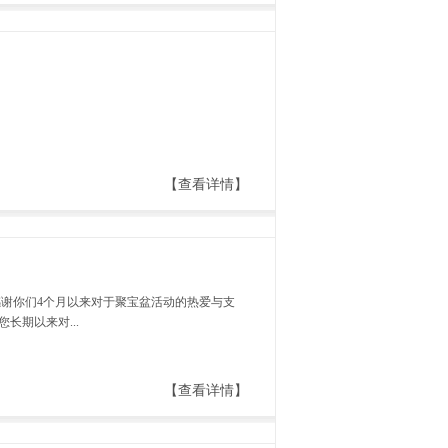
【查看详情】
，感谢你们4个月以来对于聚宝盆活动的热爱与支
期以来对...
【查看详情】