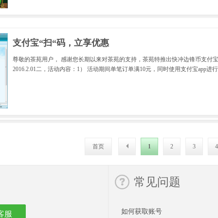
支付宝“扫“码，立享优惠
尊敬的茶苑用户， 感谢您长期以来对茶苑的支持，茶苑特推出快冲边锋币支付宝扫码立
2016.2.01二，活动内容：1） 活动期间单笔订单满10元，同时使用支付宝app进行
首页
1
2
3
4
常见问题
如何获取账号
客服