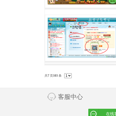
共
7
页
103
条
客服中心
在线