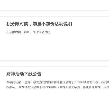
积分限时购，加量不加价活动说明
积分限时购，加量不加价活动说明
财神活动下线公告
尊敬的玩家： 您好！接龙游戏内的财神送礼活动将于2019/4/18 暂时下线，
跃参与。 财神送礼活动将于2019/4/18当天财神开奖完毕后，停止新开财神，但保.