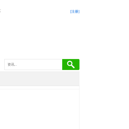
答
[注册]